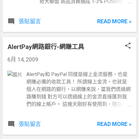
奇大聯盟 商品消費抽成 1-3% PChome
online 商品消費抽成 1-3% 98大聯盟計畫
是一個「遊戲推廣平台」，只要將98大聯
READ MORE »
張貼留言
盟的遊戲廣告掛到你的部落格上、電子郵
件中，別人點擊了你的廣告進而加入了該
遊戲，這人日後所產生的消費，你都能夠
AlertPay網路銀行-網賺工具
按月抽成，抽成比例最高可達30%！
6月 14, 2009
AlertPay和 PayPal 同樣是線上金流服務，也是
網賺必備的收款工具！ 所謂線上金流，也就是
個人在網路的銀行，以網賺來說，當我們透過網
路賺到錢 對方可以透過線上的金流直接匯到我
們的線上帳戶。 這幾天剛好有使用到，現在介
紹給大家！ 到AlertPay頁面後如下圖，有三處可
以申請帳戶！
READ MORE »
張貼留言