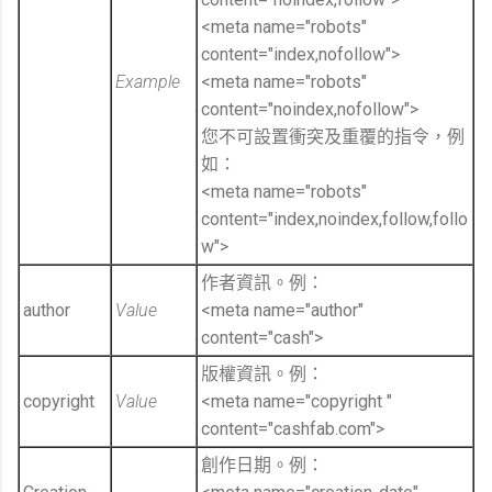
<meta name="robots"
content="index,nofollow">
Example
<meta name="robots"
content="noindex,nofollow">
您不可設置衝突及重覆的指令，例
如：
<meta name="robots"
content="index,noindex,follow,follo
w">
作者資訊。例：
author
Value
<meta name="author"
content="cash">
版權資訊。例：
copyright
Value
<meta name="copyright "
content="cashfab.com">
創作日期。例：