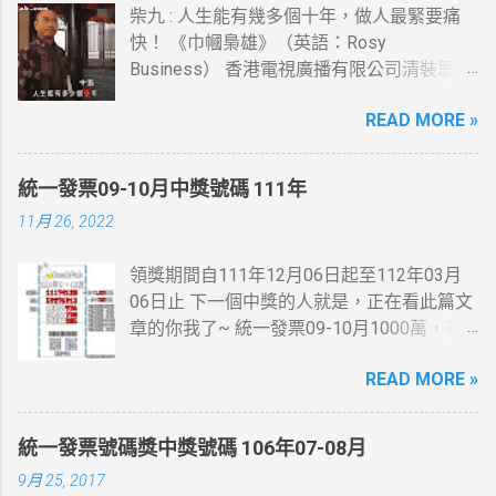
柴九 : 人生能有幾多個十年，做人最緊要痛
快！ 《巾幗梟雄》（英語：Rosy
Business） 香港電視廣播有限公司清裝恩仇
電視劇，以高清技術拍攝，由鄧萃雯及黎耀
READ MORE »
祥(柴九)領銜主演，監製李添勝。 此劇為
2009無綫節目巡禮劇集及2009無綫節目精選
第一季劇集之一。
統一發票09-10月中獎號碼 111年
11月 26, 2022
領獎期間自111年12月06日起至112年03月
06日止 下一個中獎的人就是，正在看此篇文
章的你我了~ 統一發票09-10月1000萬，有
人在麥當勞消費21元~就中獎了... 200萬最幸
READ MORE »
運的人在7-11繳費收的手續費10元~
統一發票號碼獎中獎號碼 106年07-08月
9月 25, 2017