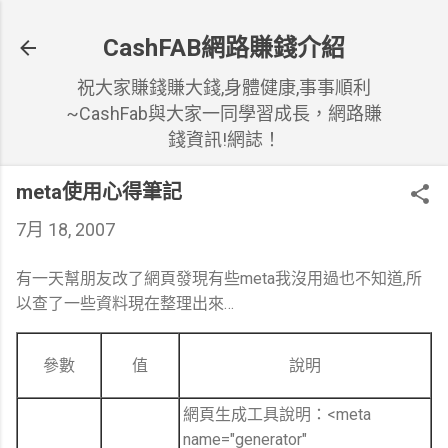
跳到主要內容
CashFAB網路賺錢介紹
祝大家賺錢賺大錢,身體健康,事事順利
~CashFab與大家一同學習成長，網路賺
錢資訊!網誌！
meta使用心得筆記
7月 18, 2007
有一天幫朋友改了網頁發現有些meta我沒用過也不知道,所
以查了一些資料現在整理出來…
參數
值
說明
網頁生成工具說明：<meta
name="generator"