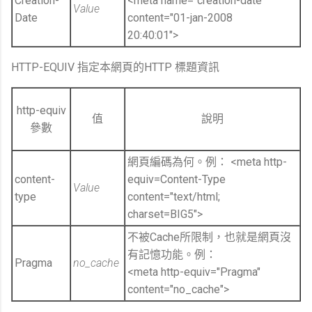
Creation-
<meta name="creation-date"
Value
Date
content="01-jan-2008
20:40:01″>
HTTP-EQUIV 指定本網頁的HTTP 標題資訊
http-equiv
值
說明
參數
網頁編碼為何。例： <meta http-
content-
equiv=Content-Type
Value
type
content="text/html;
charset=BIG5″>
不被Cache所限制，也就是網頁沒
有記憶功能。例：
Pragma
no_cache
<meta http-equiv="Pragma"
content="no_cache">