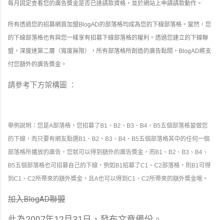
每月固定查看您的廣告獎金是否已達請款資格，並於網站上申請請款動作。
所有透過您的招募網頁加盟BlogAD的部落格均成為您的下線部落格。當然，您
的下線部落格也有與您一樣享有招募下線部落格的權利。透過您建立的下線聯
盟，深度達第二層（寬度無限），所有部落格所創造的廣告點閱，BlogAD將支
付您額外的廣告獎金。
請參考下方架構圖 ：
舉例說明：您是A部落格，您招募了B1、B2、B3、B4、B5五個部落格當做您
的下線，而只要有網友點選B1、B2、B3、B4、B5五個部落格其中的任何一個
部落格所播放的廣告，您就可以得到額外的廣告獎金，而B1、B2、B3、B4、
B5五個部落格也可招募自己的下線，例如B1招募了C1、C2部落格，則B1可得
到C1、C2所帶來的額外獎金，且A也可以得到C1、C2所帶來的額外獎金哦。
加入BlogAD聯盟
此為2007年12月31日，發布文章備份。