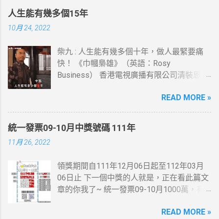
元停車費就中了。 桃園市蘆竹區中獎機率感
人生能有幾多個15年
覺挺高的，想當年也在那住過幾年....
10月 24, 2022
柴九 : 人生能有幾多個十年，做人最緊要痛
快！ 《巾幗梟雄》（英語：Rosy
Business） 香港電視廣播有限公司清裝恩仇
電視劇，以高清技術拍攝，由鄧萃雯及黎耀
READ MORE »
祥(柴九)領銜主演，監製李添勝。 此劇為
2009無綫節目巡禮劇集及2009無綫節目精選
第一季劇集之一。
統一發票09-10月中獎號碼 111年
11月 26, 2022
領獎期間自111年12月06日起至112年03月
06日止 下一個中獎的人就是，正在看此篇文
章的你我了~ 統一發票09-10月1000萬，有
人在麥當勞消費21元~就中獎了... 200萬最幸
READ MORE »
運的人在7-11繳費收的手續費10元~