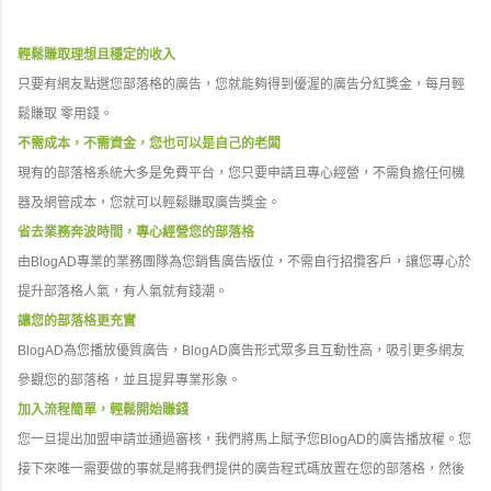
輕鬆賺取理想且穩定的收入
只要有網友點選您部落格的廣告，您就能夠得到優渥的廣告分紅獎金，每月輕
鬆賺取 零用錢。
不需成本，不需資金，您也可以是自己的老闆
現有的部落格系統大多是免費平台，您只要申請且專心經營，不需負擔任何機
器及網管成本，您就可以輕鬆賺取廣告獎金。
省去業務奔波時間，專心經營您的部落格
由BlogAD專業的業務團隊為您銷售廣告版位，不需自行招攬客戶，讓您專心於
提升部落格人氣，有人氣就有錢潮。
讓您的部落格更充實
BlogAD為您播放優質廣告，BlogAD廣告形式眾多且互動性高，吸引更多網友
參觀您的部落格，並且提昇專業形象。
加入流程簡單，輕鬆開始賺錢
您一旦提出加盟申請並通過審核，我們將馬上賦予您BlogAD的廣告播放權。您
接下來唯一需要做的事就是將我們提供的廣告程式碼放置在您的部落格，然後