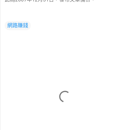
網路賺錢
留
言