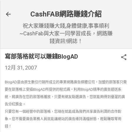
跳到主要內容
CashFAB網路賺錢介紹
祝大家賺錢賺大錢,身體健康,事事順利
~CashFab與大家一同學習成長，網路賺
錢資訊!網誌！
寫部落格就可以賺錢BlogAD
12月 31, 2007
BlogAD是由原生數位行銷所成立的專業網路廣告媒體公司，加盟的部落客只需
要在部落格上安插BlogAD所提供的程式碼，利用BlogAD精準的廣告遞送系
統，將廣告在您的部落格播放，只要有網友點選廣告，您就能夠得到優渥的廣
告分紅獎金。
只要您有一個經營中的部落格，您現在就能成為我們共享廣告利潤的合作對
象。您不需要廣告業務人員就能讓網站的廣告維持滿檔狀態，輕鬆賺取零用
錢！