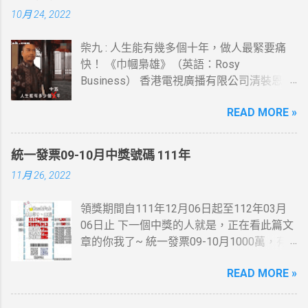
覺挺高的，想當年也在那住過幾年....
10月 24, 2022
柴九 : 人生能有幾多個十年，做人最緊要痛
快！ 《巾幗梟雄》（英語：Rosy
Business） 香港電視廣播有限公司清裝恩仇
電視劇，以高清技術拍攝，由鄧萃雯及黎耀
READ MORE »
祥(柴九)領銜主演，監製李添勝。 此劇為
2009無綫節目巡禮劇集及2009無綫節目精選
第一季劇集之一。
統一發票09-10月中獎號碼 111年
11月 26, 2022
領獎期間自111年12月06日起至112年03月
06日止 下一個中獎的人就是，正在看此篇文
章的你我了~ 統一發票09-10月1000萬，有
人在麥當勞消費21元~就中獎了... 200萬最幸
READ MORE »
運的人在7-11繳費收的手續費10元~