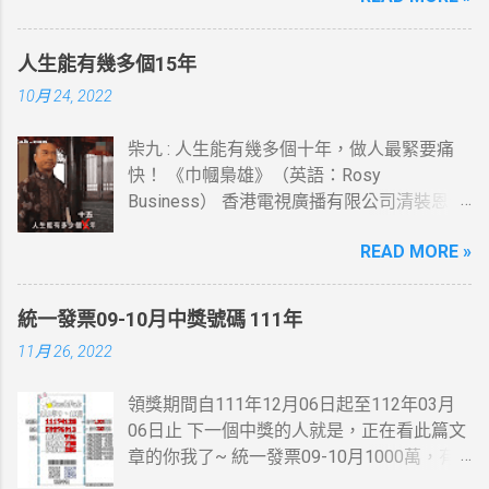
了，這些地方我都有去， 最幸運的人是花20
元停車費就中了。 桃園市蘆竹區中獎機率感
人生能有幾多個15年
覺挺高的，想當年也在那住過幾年....
10月 24, 2022
柴九 : 人生能有幾多個十年，做人最緊要痛
快！ 《巾幗梟雄》（英語：Rosy
Business） 香港電視廣播有限公司清裝恩仇
電視劇，以高清技術拍攝，由鄧萃雯及黎耀
READ MORE »
祥(柴九)領銜主演，監製李添勝。 此劇為
2009無綫節目巡禮劇集及2009無綫節目精選
第一季劇集之一。
統一發票09-10月中獎號碼 111年
11月 26, 2022
領獎期間自111年12月06日起至112年03月
06日止 下一個中獎的人就是，正在看此篇文
章的你我了~ 統一發票09-10月1000萬，有
人在麥當勞消費21元~就中獎了... 200萬最幸