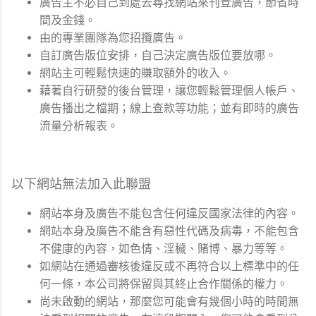
廣告主不必自己到處去尋找網站來刊登廣告，節省時
間及金錢。
由的專業團隊為您招攬廣告。
自訂廣告版位安排，自己決定廣告版位要放哪。
網站主可輕鬆快速的賺取額外的收入。
藉著自行研發的後台管理，讓您輕鬆管理個人帳戶、
廣告播出之檔期；線上查款等功能；並有即時的廣告
流量分析報表。
以下網站無法加入此聯盟
網站本身及廣告不能包含任何違反國家法律的內容。
網站本身及廣告不能含有惡性代碼及病毒，不能包含
不健康的內容，如色情、淫穢、賭博、暴力等等。
如網站在通過審核後違反或不再符合以上標準中的任
何一條，本公司將保留與其終止合作關係的權力。
尚未啟動的網站，那麼您可能會有幾個小時的時間無