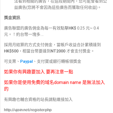
法看到相關的廣告，在這段期間內，您可能會看到公
益廣告(您將不會因為這些廣告而獲取任何收益)。
獎金資訊
廣告聯盟的廣告佣金為每一有效點擊
HK$
0.25 元~ 0.4
元。！約台幣一塊多….
採用月結算的方式支付佣金，當帳戶收益合計累積達到
HK$500
，相當台幣要達到
NT2000
才會支付獎金。
可支票、
Paypal
、支付寶或銀行轉帳領獎金
如果你有興趣要加入 要再注意一點
如果你是使用免費的域名domain name 是無法加入
的
有興趣也輔合資格的站長請點連接加入
http://ujoin.net/register.php