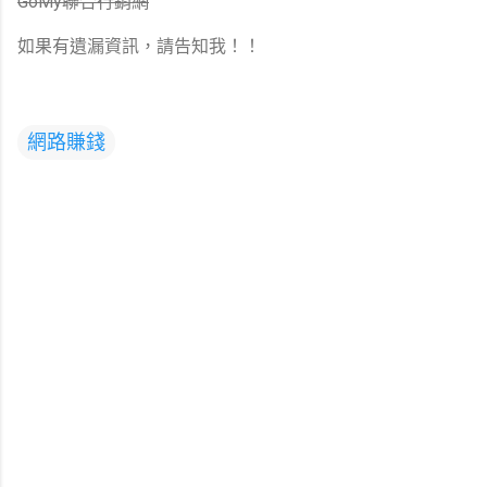
GoMy聯合行銷網
如果有遺漏資訊，請告知我！！
網路賺錢
留
言