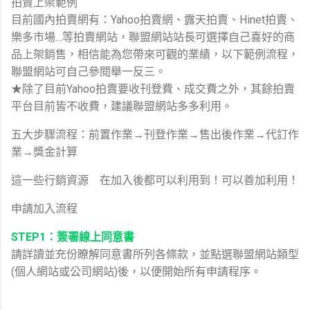
拍賣上架範例
目前國內拍賣網有：Yahoo拍賣網、露天拍賣、Hinet拍賣、
樂多市場…等拍賣網站，聯盟網站站長可選擇自己喜好的商
品上架銷售，相信能為您帶來可觀的業績，以下範例流程，
聯盟網站可自己參閱舉一反三。
★除了目前Yahoo拍賣要收刊登費、成交費之外，其餘拍賣
平台目前皆不收費，建議聯盟網站多多利用。
五大步驟流程：前置作業→刊登作業→售出後作業→代訂作
業→獎金計算
這一些行銷資源 在加入後都可以利用到！可以善加利用！
申請加入流程
STEP1：簽署線上同意書
請詳讀並充份瞭解同意書所列各條款，並點選聯盟網站類型
(個人網站或公司網站)後，以便開始所有申請程序。