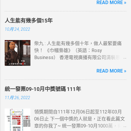
READ MORE »
萬特獎7-ELEVEN跟全家Family Mar又有貢獻
了，這些地方我都有去， 最幸運的人是花20
元停車費就中了。 桃園市蘆竹區中獎機率感
人生能有幾多個15年
覺挺高的，想當年也在那住過幾年....
10月 24, 2022
柴九 : 人生能有幾多個十年，做人最緊要痛
快！ 《巾幗梟雄》（英語：Rosy
Business） 香港電視廣播有限公司清裝恩仇
電視劇，以高清技術拍攝，由鄧萃雯及黎耀
READ MORE »
祥(柴九)領銜主演，監製李添勝。 此劇為
2009無綫節目巡禮劇集及2009無綫節目精選
第一季劇集之一。
統一發票09-10月中獎號碼 111年
11月 26, 2022
領獎期間自111年12月06日起至112年03月
06日止 下一個中獎的人就是，正在看此篇文
章的你我了~ 統一發票09-10月1000萬，有