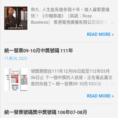
柴九 : 人生能有幾多個十年，做人最緊要痛
快！ 《巾幗梟雄》（英語：Rosy
Business） 香港電視廣播有限公司清裝恩仇
電視劇，以高清技術拍攝，由鄧萃雯及黎耀
READ MORE »
祥(柴九)領銜主演，監製李添勝。 此劇為
2009無綫節目巡禮劇集及2009無綫節目精選
第一季劇集之一。
統一發票09-10月中獎號碼 111年
11月 26, 2022
領獎期間自111年12月06日起至112年03月
06日止 下一個中獎的人就是，正在看此篇文
章的你我了~ 統一發票09-10月1000萬，有
人在麥當勞消費21元~就中獎了... 200萬最幸
READ MORE »
運的人在7-11繳費收的手續費10元~
統一發票號碼獎中獎號碼 106年07-08月