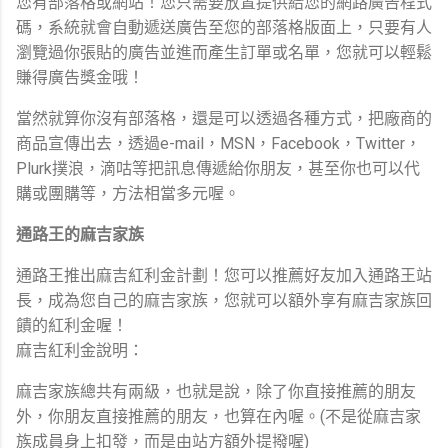
您有部落格或網站！您只需要放置提供給您的網路廣告程式
碼，系統就會自動遞送廣告至您的部落格版面上，只要有人
瀏覽過你張貼的廣告並進而產生訂單或名單，您就可以輕鬆
賺得廣告獎金哦！
當然就算你沒有部落格，還是可以透過各種方式，把廠商的
商品宣傳出去，透過e-mail，MSN，Facebook，Twitter，
Plurk撲浪，滴咕等把訊息傳遞給你朋友，甚至你也可以代
購或團購等，方法相當多元喔。
通路王的麻吉家族
通路王推出麻吉紅利金計劃！您可以推薦好友加入通路王站
長，成為您自己的麻吉家族，您就可以額外享有麻吉家族回
饋的紅利金喔！
麻吉紅利金說明：
麻吉家族總共有兩級，也就是說，除了你直接推薦的朋友
外，你朋友直接推薦的朋友，也算在內喔。(不是從麻吉家
族成員身上扣發，而是由站方額外提撥喔)