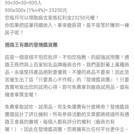
30+30×30=930人
930x500x (1%+4%)= 23250元
您每月可以領取麻吉家族紅利金23250元喔！
你如果把這筆持續收入，拿來繳房貸，是不是等於賺到一棟
房子呢？
通路王有趣的發燒鑑貨團
這是一個是個不怕您批評、不怕您指教、的超強試用團！通
路王既然與上百家知名品牌廠商合作，我們面對著上萬種商
品，永遠堅持產品絕對要優質，不優的商品不要來！因此苦
苦催生出了這「只要真心不作假」的『發燒鑑貨團』！只要
真實地寫出您的試用心得，即可免費拿到廠商試用品，還有
機會拿獎金喔！
免費拿取試吃、試用品、完全免運費有什麼稀奇？發燒鑑貨
團還設計了評比機制，所有參與活動的文章都將經過所有通
路王會員的審視，每個人都有評分的權利（廠商也有
喔！）。因此在發燒鑑貨團，您將擁有比任何平台更中立、