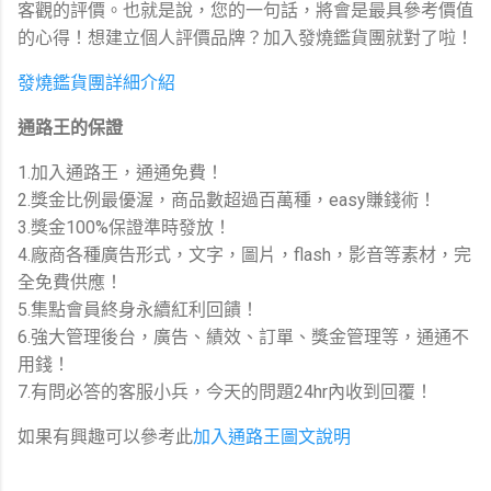
客觀的評價。也就是說，您的一句話，將會是最具參考價值
的心得！想建立個人評價品牌？加入發燒鑑貨團就對了啦！
發燒鑑貨團詳細介紹
通路王的保證
1.加入通路王，通通免費！
2.獎金比例最優渥，商品數超過百萬種，easy賺錢術！
3.獎金100%保證準時發放！
4.廠商各種廣告形式，文字，圖片，flash，影音等素材，完
全免費供應！
5.集點會員終身永續紅利回饋！
6.強大管理後台，廣告、績效、訂單、獎金管理等，通通不
用錢！
7.有問必答的客服小兵，今天的問題24hr內收到回覆！
如果有興趣可以參考此
加入通路王圖文說明