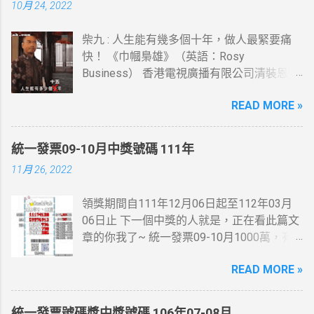
10月 24, 2022
柴九 : 人生能有幾多個十年，做人最緊要痛
快！ 《巾幗梟雄》（英語：Rosy
Business） 香港電視廣播有限公司清裝恩仇
電視劇，以高清技術拍攝，由鄧萃雯及黎耀
READ MORE »
祥(柴九)領銜主演，監製李添勝。 此劇為
2009無綫節目巡禮劇集及2009無綫節目精選
第一季劇集之一。
統一發票09-10月中獎號碼 111年
11月 26, 2022
領獎期間自111年12月06日起至112年03月
06日止 下一個中獎的人就是，正在看此篇文
章的你我了~ 統一發票09-10月1000萬，有
人在麥當勞消費21元~就中獎了... 200萬最幸
READ MORE »
運的人在7-11繳費收的手續費10元~
統一發票號碼獎中獎號碼 106年07-08月