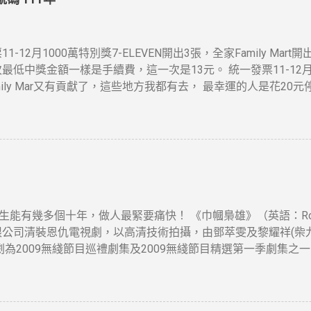
1-12月1000萬特別獎7-ELEVEN開出3張，全家Family Mar
最低中獎金額一樣是手續費，這一次是13元。 統一發票11-12月20
mily Mar又有貢獻了，這些地方我都有去， 最幸運的人是花20
機率感覺挺高的，想當年也在那住過幾年....
 人生能有幾多個十年，做人最緊要痛快！ 《巾幗梟雄》（英語：Rosy 
限公司清裝恩仇電視劇，以高清技術拍攝，由鄧萃雯及黎耀祥(柴
劇為2009無綫節目巡禮劇集及2009無綫節目精選第一季劇集之