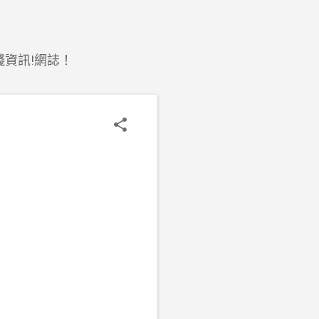
錢資訊!網誌！