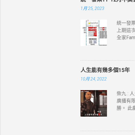
1月 25, 2023
統一發票1
上期這次
全家Fa
竹區中獎
人生能有幾多個15年
10月 24, 2022
柴九 :
廣播有
勝。 此