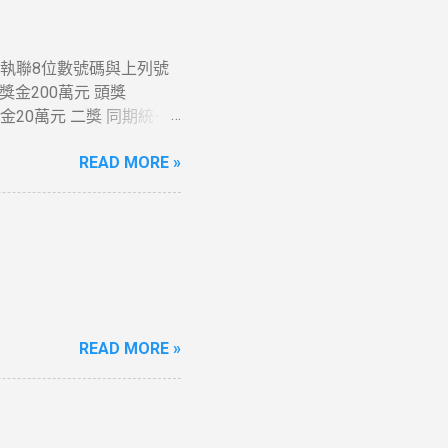
發票收執聯8位數號碼與上列號
獎金200萬元 頭獎
者獎金20萬元 二獎 同期統一
收執聯末6 位數號碼與頭
READ MORE »
獎號碼末5 位相同者各得
1 千元 六獎 同期統一發票
31 、 214 同期統一發
06年01月05日止
READ MORE »