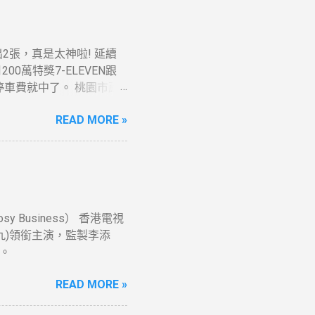
t開出2張，真是太神啦! 延續
0萬特獎7-ELEVEN跟
元停車費就中了。 桃園市蘆
READ MORE »
Business） 香港電視
九)領銜主演，監製李添
一。
READ MORE »