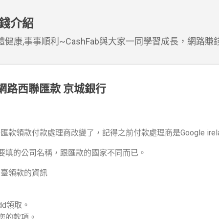
跳到主要內容
賺錢介紹
健康,事事順利~CashFab與大家一同學習成長，網路賺
nse 網路西聯匯款 京城銀行
e西聯匯款領款付款處理商改變了，記得之前付款處理商是Google irelan
要填的公司名稱，跟匯款的國家不同而已。
se後臺領款的資訊
/dd領取。
您的款項。