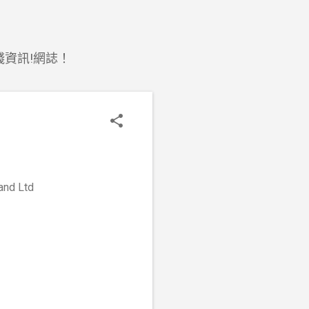
錢資訊!網誌！
d Ltd