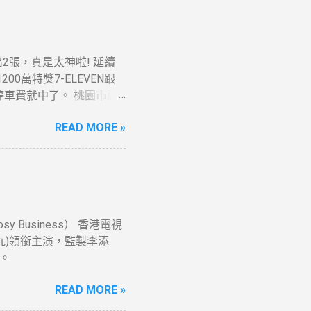
t開出2張，真是太神啦! 延續
0萬特獎7-ELEVEN跟
元停車費就中了。 桃園市蘆
READ MORE »
Business） 香港電視
九)領銜主演，監製李添
一。
READ MORE »