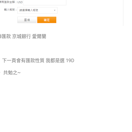
路西聯匯款 京城銀行 愛爾蘭
 下一頁會有匯款性質 我都是選 19D
， 共勉之~