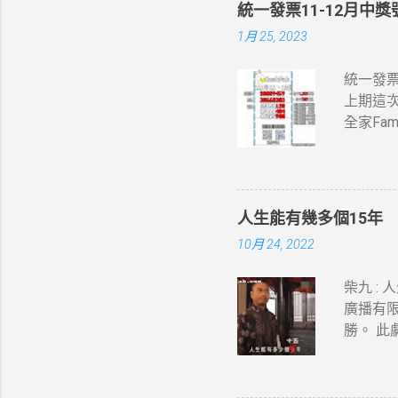
統一發票11-12月中獎號
1月 25, 2023
統一發票1
上期這次
全家Fa
竹區中獎
人生能有幾多個15年
10月 24, 2022
柴九 :
廣播有
勝。 此