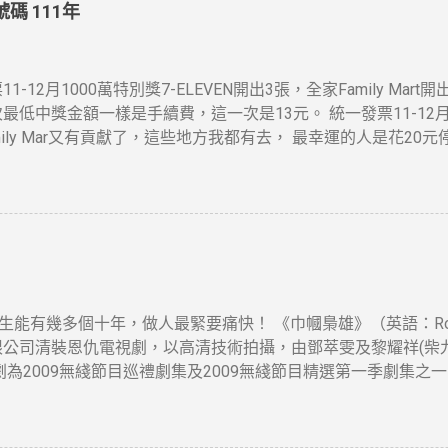
碼 111年
1-12月1000萬特別獎7-ELEVEN開出3張，全家Family Mar
最低中獎金額一樣是手續費，這一次是13元。 統一發票11-12月20
mily Mar又有貢獻了，這些地方我都有去， 最幸運的人是花20
機率感覺挺高的，想當年也在那住過幾年....
 人生能有幾多個十年，做人最緊要痛快！ 《巾幗梟雄》（英語：Rosy 
限公司清裝恩仇電視劇，以高清技術拍攝，由鄧萃雯及黎耀祥(柴
劇為2009無綫節目巡禮劇集及2009無綫節目精選第一季劇集之