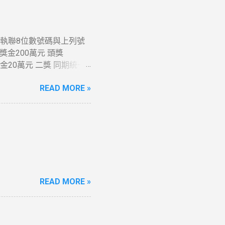
發票收執聯8位數號碼與上列號
獎金200萬元 頭獎
者獎金20萬元 二獎 同期統一
收執聯末6 位數號碼與頭
READ MORE »
獎號碼末5 位相同者各得
1 千元 六獎 同期統一發票
31 、 214 同期統一發
06年01月05日止
READ MORE »