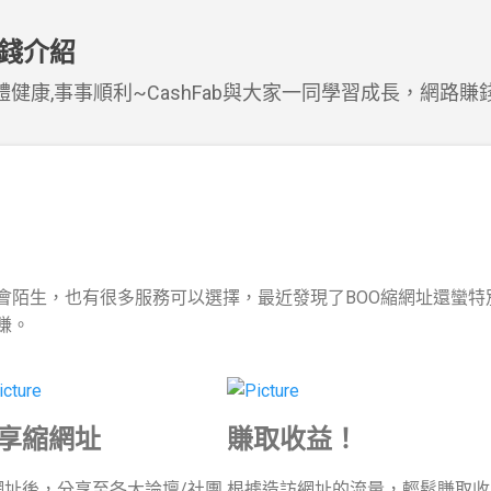
跳到主要內容
賺錢介紹
健康,事事順利~CashFab與大家一同學習成長，網路賺
會陌生，也有很多服務可以選擇，最近發現了BOO縮網址還蠻特
賺。
享縮網址
賺取收益！
網址後，分享至各大論壇/社團
根據造訪網址的流量，輕鬆賺取收