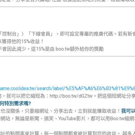
「控制台」〉「下線會員」，即可設定專屬的推廣代碼。若有新
可以獲得他的15%收益！
會因此減少，這15%是由 boo.tw額外給你的獎勵
//game.coolidea.tw/search/label/%E5%AF%A6%E6%B3%81%E
服務，就可以把它縮短為：http://boo.tw/dGZtw。把這個短
有任何特別需求嗎?
章也沒關係，只要縮網址、分享出去，立刻就能賺取收益！
我可
站，無論是新聞、搞笑、YouTube影片，都可以用Boo.tw
址的點閱率來計算，每一個點閱都會被計算到您的收益。 越多