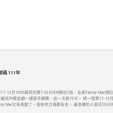
碼 111年
1-12月1000萬特別獎7-ELEVEN開出3張，全家Family Mar
最低中獎金額一樣是手續費，這一次是13元。 統一發票11-12月20
mily Mar又有貢獻了，這些地方我都有去， 最幸運的人是花20
機率感覺挺高的，想當年也在那住過幾年....