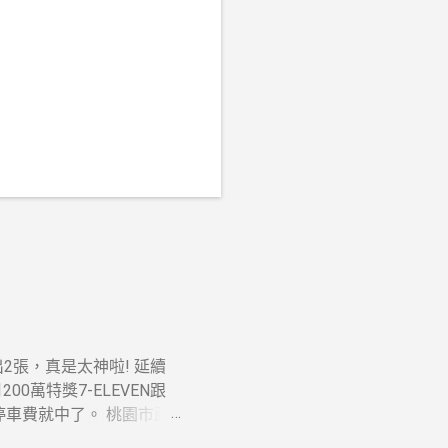
t開出2張，真是太神啦! 延續
0萬特獎7-ELEVEN跟
元停車費就中了。 桃園市蘆