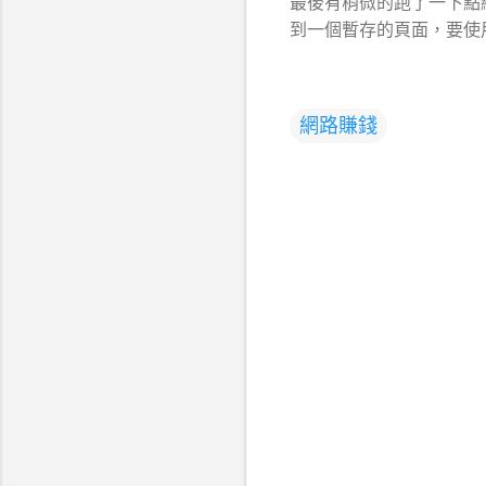
最後有稍微的跑了一下點
到一個暫存的頁面，要使
網路賺錢
留
言