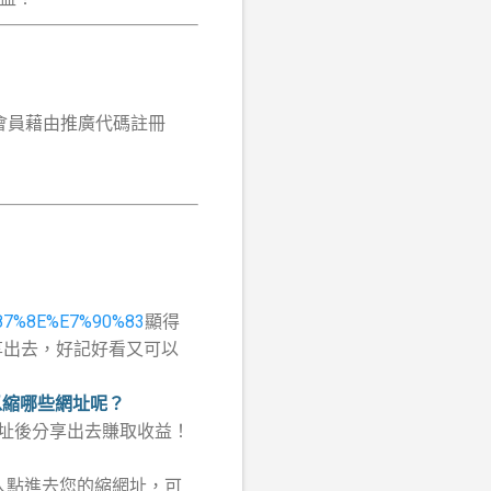
會員藉由推廣代碼註冊
9%87%8E%E7%90%83
顯得
網址分享出去，好記好看又可以
以縮哪些網址呢？
縮網址後分享出去賺取收益！
人點進去您的縮網址，可