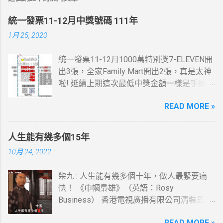
統一發票11-12月中獎號碼 111年
1月 25, 2023
統一發票11-12月1000萬特別獎7-ELEVEN開
出3張，全家Family Mart開出2張，真是太神
啦! 延續上期這次最低中獎金額一樣是手續
費，這一次是13元。 統一發票11-12月200
READ MORE »
萬特獎7-ELEVEN跟全家Family Mar又有貢獻
了，這些地方我都有去， 最幸運的人是花20
元停車費就中了。 桃園市蘆竹區中獎機率感
人生能有幾多個15年
覺挺高的，想當年也在那住過幾年....
10月 24, 2022
柴九 : 人生能有幾多個十年，做人最緊要痛
快！ 《巾幗梟雄》（英語：Rosy
Business） 香港電視廣播有限公司清裝恩仇
電視劇，以高清技術拍攝，由鄧萃雯及黎耀
READ MORE »