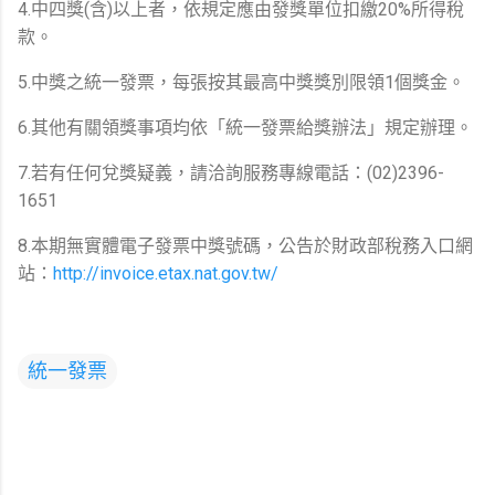
4.中四獎(含)以上者，依規定應由發獎單位扣繳20%所得稅
款。
5.中獎之統一發票，每張按其最高中獎獎別限領1個獎金。
6.其他有關領獎事項均依「統一發票給獎辦法」規定辦理。
7.若有任何兌獎疑義，請洽詢服務專線電話：(02)2396-
1651
8.本期無實體電子發票中獎號碼，公告於財政部稅務入口網
站：
http://invoice.etax.nat.gov.tw/
統一發票
留
言