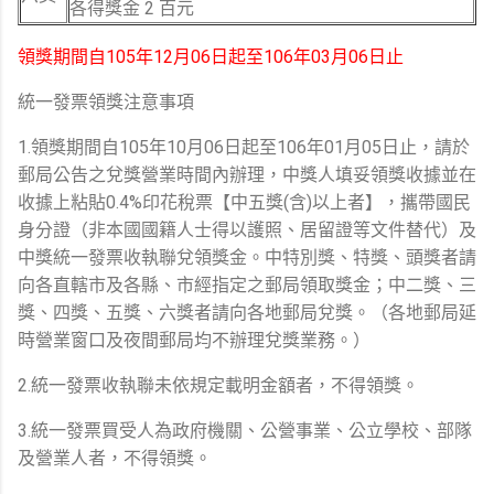
各得獎金 2 百元
領獎期間自105年12月06日起至106年03月06日止
統一發票領獎注意事項
1.領獎期間自105年10月06日起至106年01月05日止，請於
郵局公告之兌獎營業時間內辦理，中獎人填妥領獎收據並在
收據上粘貼0.4%印花稅票【中五獎(含)以上者】，攜帶國民
身分證（非本國國籍人士得以護照、居留證等文件替代）及
中獎統一發票收執聯兌領獎金。中特別獎、特獎、頭獎者請
向各直轄市及各縣、市經指定之郵局領取獎金；中二獎、三
獎、四獎、五獎、六獎者請向各地郵局兌獎。（各地郵局延
時營業窗口及夜間郵局均不辦理兌獎業務。）
2.統一發票收執聯未依規定載明金額者，不得領獎。
3.統一發票買受人為政府機關、公營事業、公立學校、部隊
及營業人者，不得領獎。