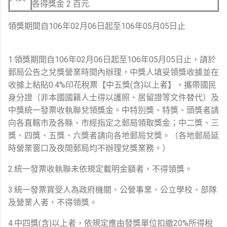
各得獎金 2 百元
領獎期間自106年02月06日起至106年05月05日止
1.領獎期間自106年02月06日起至106年05月05日止，請於
郵局公告之兌獎營業時間內辦理，中獎人填妥領獎收據並在
收據上粘貼0.4%印花稅票【中五獎(含)以上者】，攜帶國民
身分證（非本國國籍人士得以護照、居留證等文件替代）及
中獎統一發票收執聯兌領獎金。中特別獎、特獎、頭獎者請
向各直轄市及各縣、市經指定之郵局領取獎金；中二獎、三
獎、四獎、五獎、六獎者請向各地郵局兌獎。（各地郵局延
時營業窗口及夜間郵局均不辦理兌獎業務。）
2.統一發票收執聯未依規定載明金額者，不得領獎。
3.統一發票買受人為政府機關、公營事業、公立學校、部隊
及營業人者，不得領獎。
4.中四獎(含)以上者，依規定應由發獎單位扣繳20%所得稅