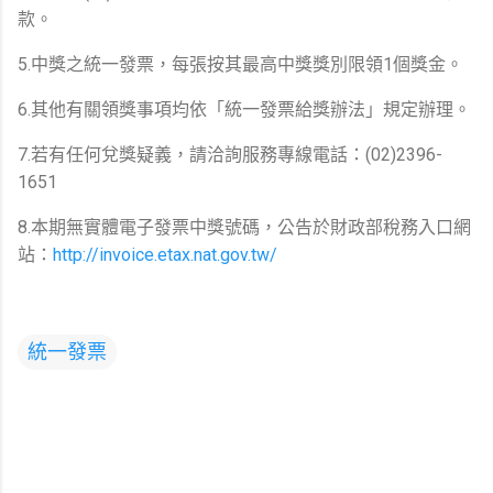
款。
5.中獎之統一發票，每張按其最高中獎獎別限領1個獎金。
6.其他有關領獎事項均依「統一發票給獎辦法」規定辦理。
7.若有任何兌獎疑義，請洽詢服務專線電話：(02)2396-
1651
8.本期無實體電子發票中獎號碼，公告於財政部稅務入口網
站：
http://invoice.etax.nat.gov.tw/
統一發票
留
言