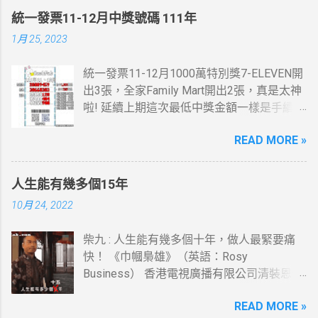
統一發票11-12月中獎號碼 111年
1月 25, 2023
統一發票11-12月1000萬特別獎7-ELEVEN開
出3張，全家Family Mart開出2張，真是太神
啦! 延續上期這次最低中獎金額一樣是手續
費，這一次是13元。 統一發票11-12月200
READ MORE »
萬特獎7-ELEVEN跟全家Family Mar又有貢獻
了，這些地方我都有去， 最幸運的人是花20
元停車費就中了。 桃園市蘆竹區中獎機率感
人生能有幾多個15年
覺挺高的，想當年也在那住過幾年....
10月 24, 2022
柴九 : 人生能有幾多個十年，做人最緊要痛
快！ 《巾幗梟雄》（英語：Rosy
Business） 香港電視廣播有限公司清裝恩仇
電視劇，以高清技術拍攝，由鄧萃雯及黎耀
READ MORE »
祥(柴九)領銜主演，監製李添勝。 此劇為