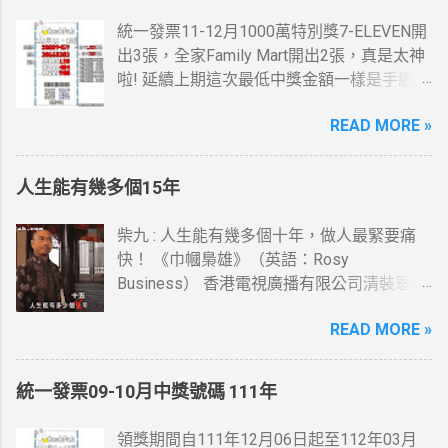
統一發票11-12月1000萬特別獎7-ELEVEN開
出3張，全家Family Mart開出2張，真是太神
啦! 延續上期這次最低中獎金額一樣是手續
費，這一次是13元。 統一發票11-12月200
READ MORE »
萬特獎7-ELEVEN跟全家Family Mar又有貢獻
了，這些地方我都有去， 最幸運的人是花20
元停車費就中了。 桃園市蘆竹區中獎機率感
人生能有幾多個15年
覺挺高的，想當年也在那住過幾年....
柴九 : 人生能有幾多個十年，做人最緊要痛
快！ 《巾幗梟雄》（英語：Rosy
Business） 香港電視廣播有限公司清裝恩仇
電視劇，以高清技術拍攝，由鄧萃雯及黎耀
READ MORE »
祥(柴九)領銜主演，監製李添勝。 此劇為
2009無綫節目巡禮劇集及2009無綫節目精選
第一季劇集之一。
統一發票09-10月中獎號碼 111年
領獎期間自111年12月06日起至112年03月